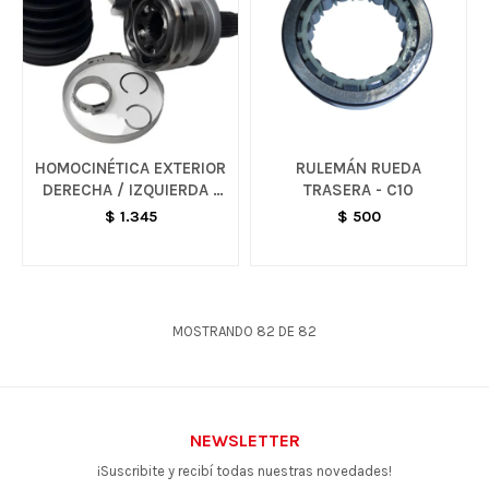
HOMOCINÉTICA EXTERIOR
RULEMÁN RUEDA
DERECHA / IZQUIERDA -
TRASERA - C10
VARIOS MODELOS
$
1.345
$
500
MOSTRANDO
82
DE
82
NEWSLETTER
¡Suscribite y recibí todas nuestras novedades!