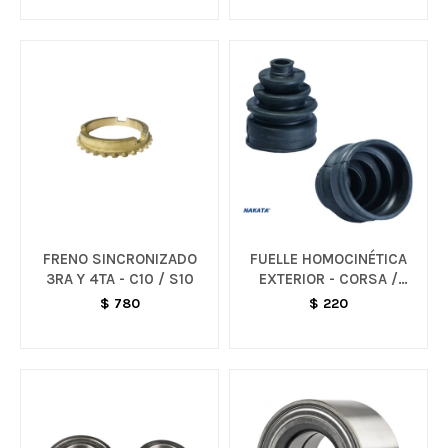
FRENO SINCRONIZADO
FUELLE HOMOCINÉTICA
3RA Y 4TA - C10 / S10
EXTERIOR - CORSA /
CELTA
$
780
$
220