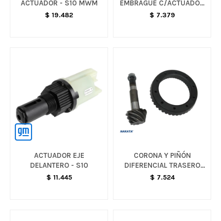
ACTUADOR - S10 MWM
EMBRAGUE C/ACTUADOR
- CORSA G2 / MERIVA /
$
19.482
$
7.379
ASTRA
ACTUADOR EJE
CORONA Y PIÑÓN
DELANTERO - S10
DIFERENCIAL TRASERO
43/9 - S10
$
11.445
$
7.524