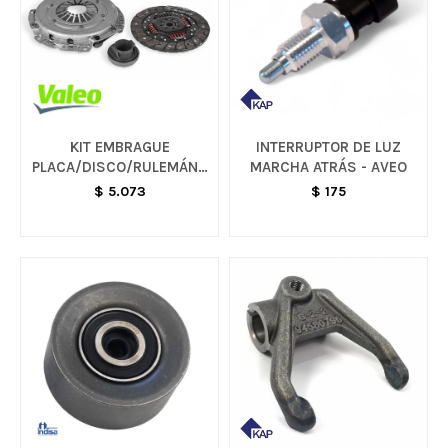
KIT EMBRAGUE
INTERRUPTOR DE LUZ
PLACA/DISCO/RULEMÁN -
MARCHA ATRÁS - AVEO
AGILE / CELTA / CORSA
$
5.073
$
175