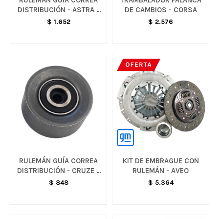
RULEMÁN GUÍA CORREA
TRAMBALADOR PALANCA
DISTRIBUCIÓN - ASTRA /
DE CAMBIOS - CORSA
VECTRA
$
1.652
$
2.576
RULEMÁN GUÍA CORREA
KIT DE EMBRAGUE CON
DISTRIBUCIÓN - CRUZE /
RULEMÁN - AVEO
SONIC / TRACKER
$
848
$
5.364