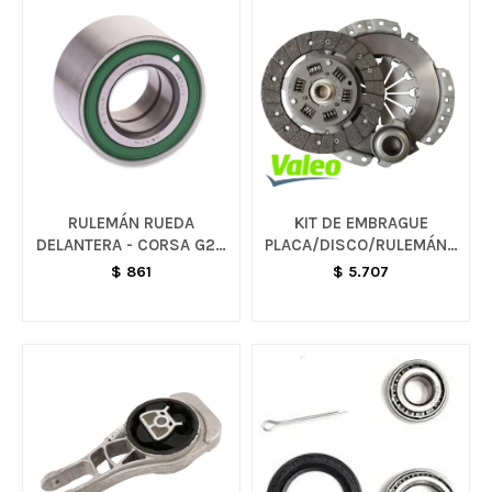
RULEMÁN RUEDA
KIT DE EMBRAGUE
DELANTERA - CORSA G2 /
PLACA/DISCO/RULEMÁN -
MONTANA / MERIVA
SPARK
$
861
$
5.707