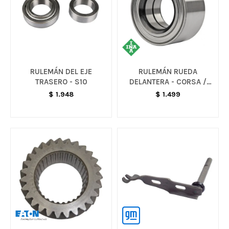
RULEMÁN DEL EJE
RULEMÁN RUEDA
TRASERO - S10
DELANTERA - CORSA /
CELTA ]/ AGILE
$
1.948
$
1.499