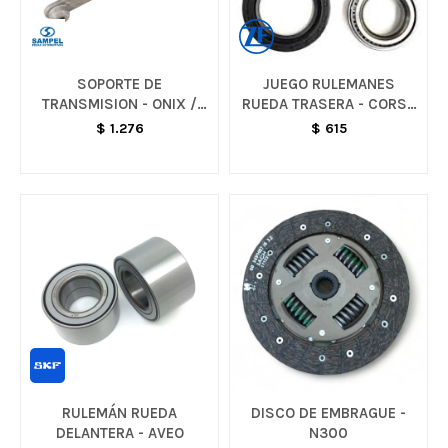
SOPORTE DE
JUEGO RULEMANES
TRANSMISION - ONIX /
RUEDA TRASERA - CORSA
PRISMA / SONIC
/ AGILE / CELTA
$
1.276
$
615
RULEMÁN RUEDA
DISCO DE EMBRAGUE -
DELANTERA - AVEO
N300