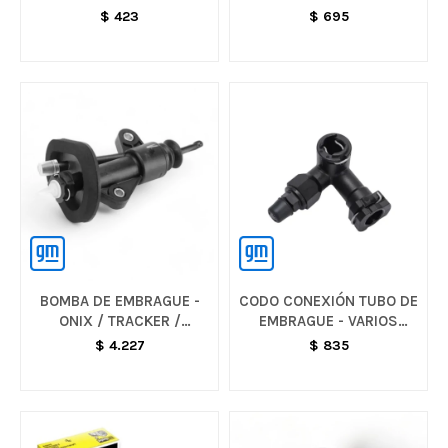
- S10
AVEO / SAIL
$
423
$
695
BOMBA DE EMBRAGUE -
CODO CONEXIÓN TUBO DE
ONIX / TRACKER /
EMBRAGUE - VARIOS
MONTANA
MODELOS
$
4.227
$
835