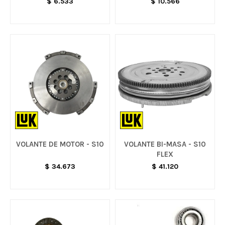
$
6.533
$
10.566
VOLANTE DE MOTOR - S10
VOLANTE BI-MASA - S10
FLEX
$
34.673
$
41.120