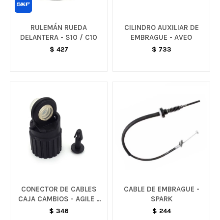
RULEMÁN RUEDA
CILINDRO AUXILIAR DE
DELANTERA - S10 / C10
EMBRAGUE - AVEO
$
427
$
733
CONECTOR DE CABLES
CABLE DE EMBRAGUE -
CAJA CAMBIOS - AGILE /
SPARK
CORSA / CELTA
$
346
$
244