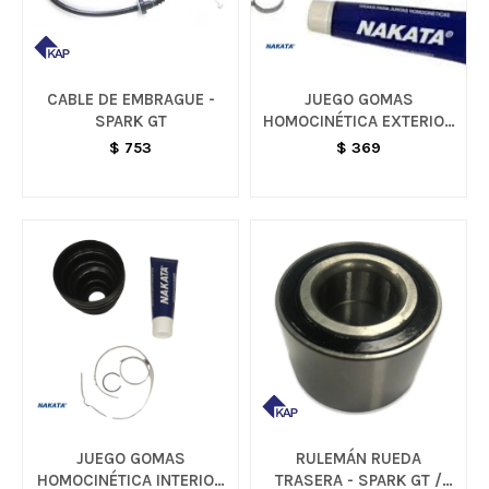
CABLE DE EMBRAGUE -
JUEGO GOMAS
SPARK GT
HOMOCINÉTICA EXTERIOR
POR RUEDA - S10
$
753
$
369
JUEGO GOMAS
RULEMÁN RUEDA
HOMOCINÉTICA INTERIOR
TRASERA - SPARK GT /