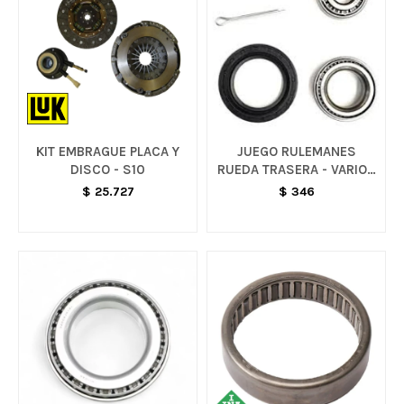
KIT EMBRAGUE PLACA Y
JUEGO RULEMANES
DISCO - S10
RUEDA TRASERA - VARIOS
MODELOS
$
25.727
$
346