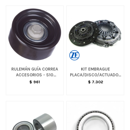
RULEMÁN GUÍA CORREA
KIT EMBRAGUE
ACCESORIOS - S10
PLACA/DISCO/ACTUADOR
COLORADO
- ONIX / PRISMA
$
961
$
7.302