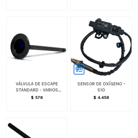
VÁLVULA DE ESCAPE
SENSOR DE OXÍGENO -
STANDARD - VARIOS
S10
MODELOS
$
578
$
4.458