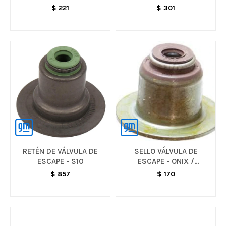
$
221
$
301
RETÉN DE VÁLVULA DE
SELLO VÁLVULA DE
ESCAPE - S10
ESCAPE - ONIX /
MONTANA / TRACKER
$
857
$
170