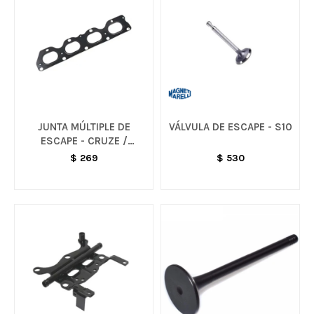
JUNTA MÚLTIPLE DE
VÁLVULA DE ESCAPE - S10
ESCAPE - CRUZE /
TRACKER / SONIC
$
269
$
530