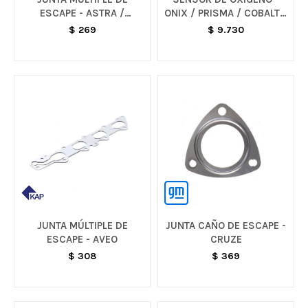
ESCAPE - ASTRA /
ONIX / PRISMA / COBALT /
VECTRA / S10
SPIN
$
269
$
9.730
JUNTA MÚLTIPLE DE
JUNTA CAÑO DE ESCAPE -
ESCAPE - AVEO
CRUZE
$
308
$
369