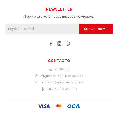
NEWSLETTER
¡Suscribite y recibí todas nuestras novedades!
SUSCRIBIRME



CONTACTO
29081136
Miguelete 1502, Montevideo
contacto@yaguaron.com.uy
L a V 8:30 a 18:00hs