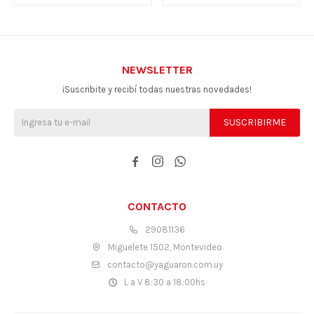
NEWSLETTER
¡Suscribite y recibí todas nuestras novedades!
SUSCRIBIRME



CONTACTO
29081136
Miguelete 1502, Montevideo
contacto@yaguaron.com.uy
L a V 8:30 a 18:00hs