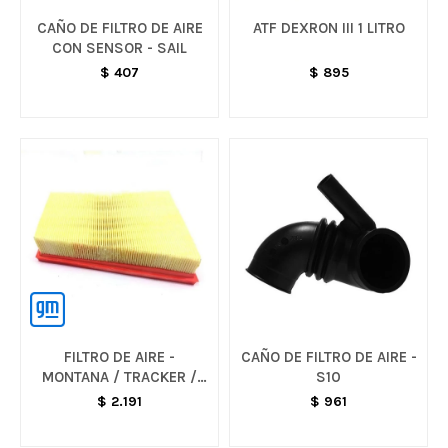
CAÑO DE FILTRO DE AIRE
ATF DEXRON III 1 LITRO
CON SENSOR - SAIL
$
407
$
895
FILTRO DE AIRE -
CAÑO DE FILTRO DE AIRE -
MONTANA / TRACKER /
S10
ONIX
$
2.191
$
961