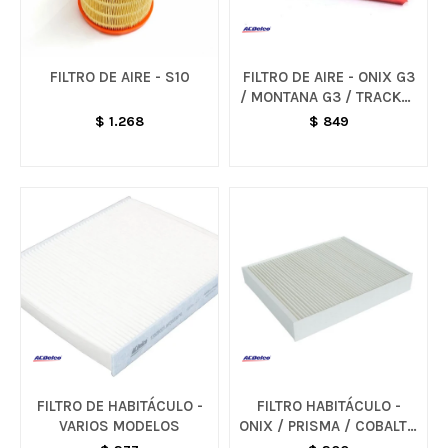
FILTRO DE AIRE - S10
FILTRO DE AIRE - ONIX G3
/ MONTANA G3 / TRACKER
G3
$
1.268
$
849
FILTRO DE HABITÁCULO -
FILTRO HABITÁCULO -
VARIOS MODELOS
ONIX / PRISMA / COBALT /
SPIN