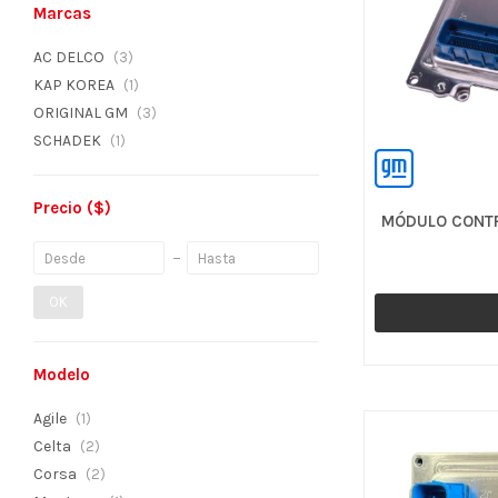
Marcas
AC DELCO
(3)
KAP KOREA
(1)
ORIGINAL GM
(3)
SCHADEK
(1)
Precio
($)
MÓDULO CONTR
OK
Modelo
Agile
(1)
Celta
(2)
Corsa
(2)