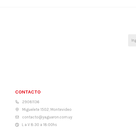
CONTACTO
29081136
Miguelete 1502, Montevideo
contacto@yaguaron.com.uy
L a V 8:30 a 18:00hs