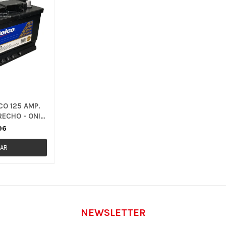
CO 125 AMP.
RECHO - ONIX
 TRACKER
96
NEWSLETTER