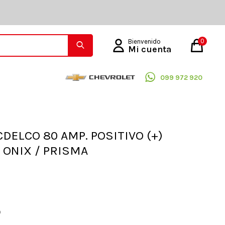
0
099 972 920
CDELCO 80 AMP. POSITIVO (+)
 ONIX / PRISMA
O