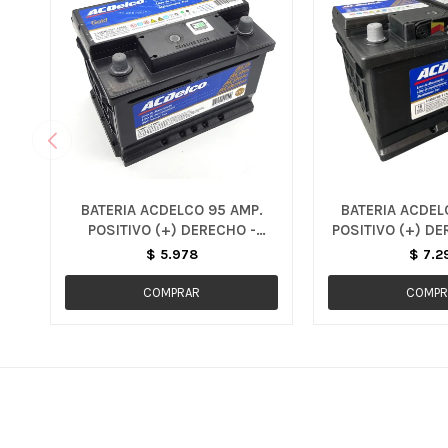
BATERIA ACDELCO 95 AMP.
BATERIA ACDEL
POSITIVO (+) DERECHO -
POSITIVO (+) DE
CORSA / CELTA / AGILE
/ MONTANA /
$
5.978
$
7.2