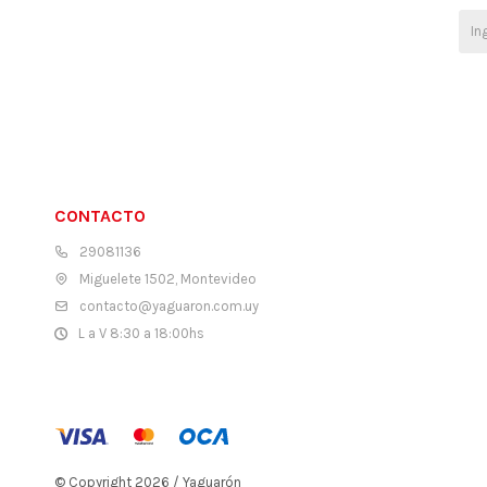
CONTACTO
29081136
Miguelete 1502, Montevideo
contacto@yaguaron.com.uy
L a V 8:30 a 18:00hs
© Copyright 2026 / Yaguarón