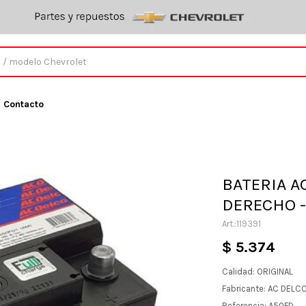
Contacto
BATERIA A
DERECHO -
119391
$
5.374
Calidad: ORIGINAL
Fabricante: AC DELC
Referencia: A50FD