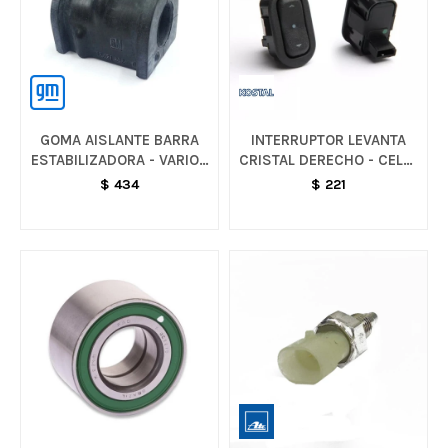
GOMA AISLANTE BARRA
INTERRUPTOR LEVANTA
ESTABILIZADORA - VARIOS
CRISTAL DERECHO - CELTA
MODELOS
/ MERIVA
$
434
$
221