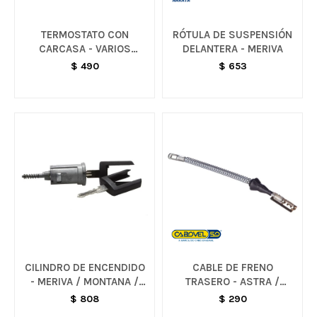
TERMOSTATO CON
RÓTULA DE SUSPENSIÓN
CARCASA - VARIOS
DELANTERA - MERIVA
MODELOS
$
490
$
653
CILINDRO DE ENCENDIDO
CABLE DE FRENO
- MERIVA / MONTANA /
TRASERO - ASTRA /
CORSA
MERIVA
$
808
$
290