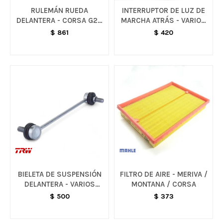
RULEMÁN RUEDA
INTERRUPTOR DE LUZ DE
DELANTERA - CORSA G2 /
MARCHA ATRÁS - VARIOS
MONTANA / MERIVA
MODELOS
$
861
$
420
BIELETA DE SUSPENSIÓN
FILTRO DE AIRE - MERIVA /
DELANTERA - VARIOS
MONTANA / CORSA
MODELOS
$
500
$
373