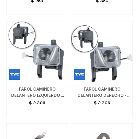
$
253
$
350
FAROL CAMINERO
FAROL CAMINERO
DELANTERO IZQUIERDO -
DELANTERO DERECHO -
MONTANA / MERIVA /
MONTANA / MERIVA
$
2.306
$
2.306
CORSA