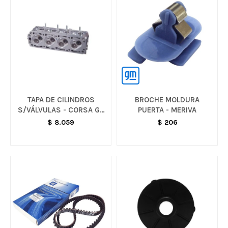
TAPA DE CILINDROS
BROCHE MOLDURA
S/VÁLVULAS - CORSA G2
PUERTA - MERIVA
/ MONTANA / MERIVA
$
8.059
$
206