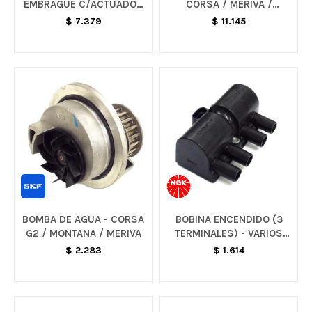
EMBRAGUE C/ACTUADOR
CORSA / MERIVA /
- CORSA G2 / MERIVA /
MONTANA / CELTA
$
7.379
$
11.145
ASTRA
BOMBA DE AGUA - CORSA
BOBINA ENCENDIDO (3
G2 / MONTANA / MERIVA
TERMINALES) - VARIOS
MODELOS
$
2.283
$
1.614