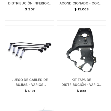
DISTRIBUCIÓN INFERIOR -
ACONDICIONADO - CORSA
VARIOS MODELOS
G2 / MONTANA / MERIVA
$
307
$
15.063
JUEGO DE CABLES DE
KIT TAPA DE
BUJIAS - VARIOS
DISTRIBUCIÓN - VARIOS
MODELOS
MODELOS
$
1.191
$
855