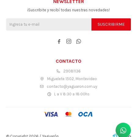
NEWSLETTER
¡Suscribite y recibí todas nuestras novedades!
SUSCRIBIRME



CONTACTO
29081136
Miguelete 1502, Montevideo
contacto@yaguaron.com.uy
L a V 8:30 a 18:00hs
© Copyright 2026 / Yaguarón