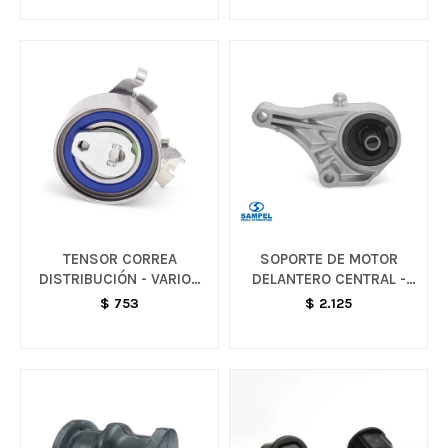
TENSOR CORREA
SOPORTE DE MOTOR
DISTRIBUCIÓN - VARIOS
DELANTERO CENTRAL -
MODELOS
VARIOS MODELOS
$
753
$
2.125