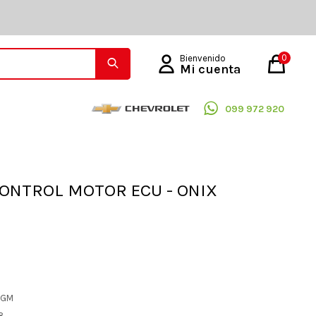
0
099 972 920
ONTROL MOTOR ECU - ONIX
L GM
08