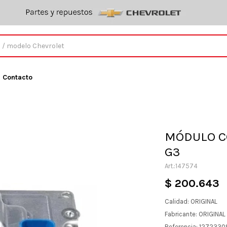
Contacto
MÓDULO C
G3
147574
$
200.643
Calidad: ORIGINAL
Fabricante: ORIGINA
Referencia: 127233