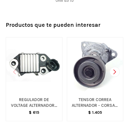
Onix G3 1.0
Productos que te pueden interesar
REGULADOR DE
TENSOR CORREA
VOLTAGE ALTERNADOR -
ALTERNADOR - CORSA /
SPARK
CELTA
$
615
$
1.405