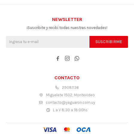
NEWSLETTER
¡Suscribite y recibí todas nuestras novedades!
SUSCRIBIRME



CONTACTO
29081136
Miguelete 1502, Montevideo
contacto@yaguaron.com.uy
L a V 8:30 a 18:00hs