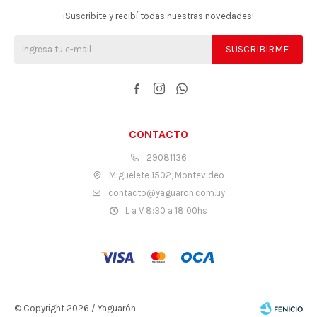
¡Suscribite y recibí todas nuestras novedades!
SUSCRIBIRME



CONTACTO
29081136
Miguelete 1502, Montevideo
contacto@yaguaron.com.uy
L a V 8:30 a 18:00hs
© Copyright 2026 / Yaguarón