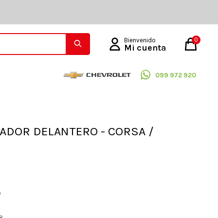
0
099 972 920
ADOR DELANTERO - CORSA /
O
58