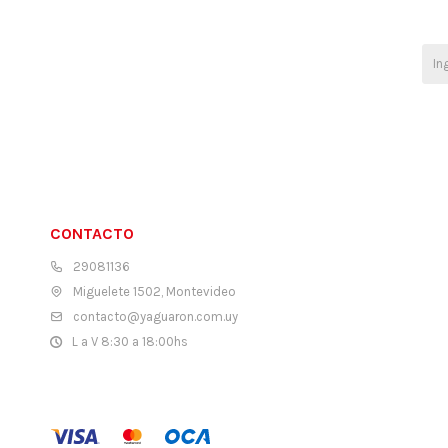
CONTACTO
29081136
Miguelete 1502, Montevideo
contacto@yaguaron.com.uy
L a V 8:30 a 18:00hs