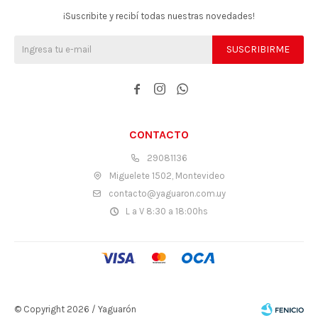
¡Suscribite y recibí todas nuestras novedades!
SUSCRIBIRME



CONTACTO
29081136
Miguelete 1502, Montevideo
contacto@yaguaron.com.uy
L a V 8:30 a 18:00hs
© Copyright 2026 / Yaguarón