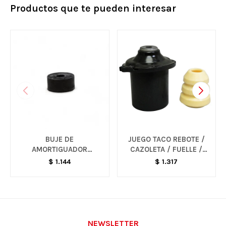
Productos que te pueden interesar
BUJE DE
JUEGO TACO REBOTE /
AMORTIGUADOR
CAZOLETA / FUELLE /
SUPERIOR DELANTERO -
GRAPODINA - VARIOS
$
1.144
$
1.317
S10
MODELOS
NEWSLETTER