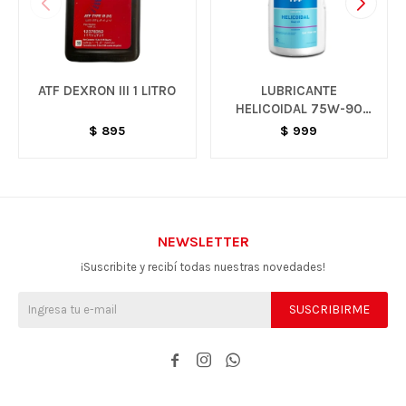
ATF DEXRON III 1 LITRO
LUBRICANTE
HELICOIDAL 75W-90
MINERAL 1 LITRO
$
895
$
999
NEWSLETTER
¡Suscribite y recibí todas nuestras novedades!
SUSCRIBIRME


