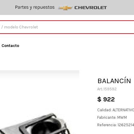
Contacto
BALANCÍN 
159592
$
922
Calidad: ALTERNATIV
Fabricante: MWM
Referencia: 1262521