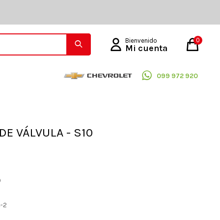
0
099 972 920
DE VÁLVULA - S10
O
4-2