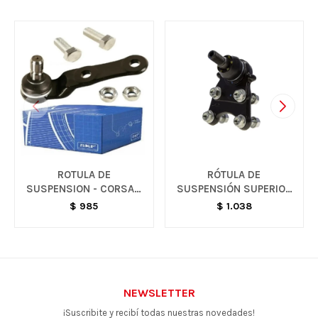
ROTULA DE
RÓTULA DE
SUSPENSION - CORSA /
SUSPENSIÓN SUPERIOR
CELTA
- S10 COLORADO
$
985
$
1.038
NEWSLETTER
¡Suscribite y recibí todas nuestras novedades!