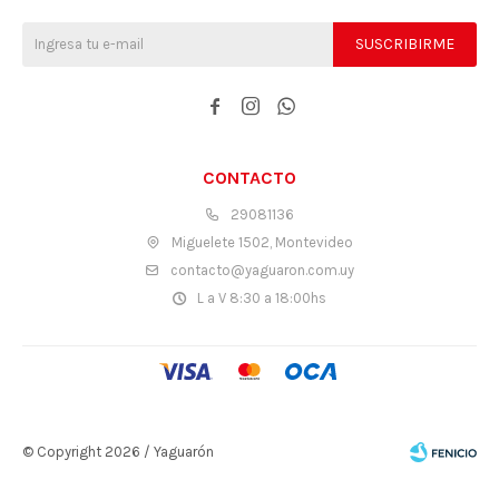
SUSCRIBIRME



CONTACTO
29081136
Miguelete 1502, Montevideo
contacto@yaguaron.com.uy
L a V 8:30 a 18:00hs
© Copyright 2026 / Yaguarón