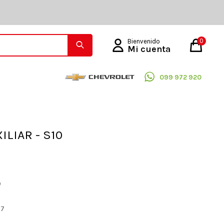
0
099 972 920
ILIAR - S10
O
27