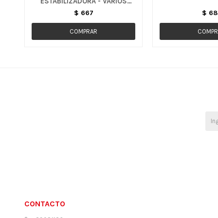
ESTABILIZADORA - VARIOS
MODELOS
$
667
$
68
CONTACTO