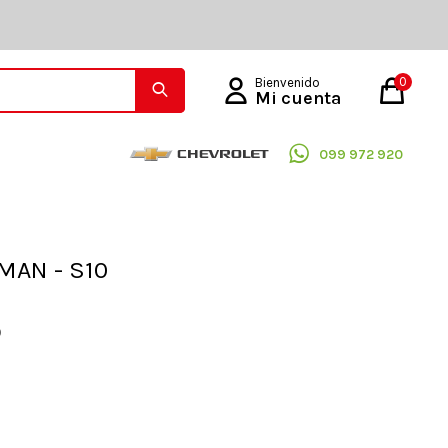
0
099 972 920
MAN - S10
O
0