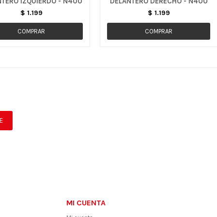
TERO IZQUIERDO - N400
DELANTERO DERECHO - N400
$
1.199
$
1.199
E
MI CUENTA