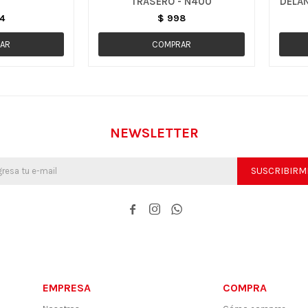
TRASERO - N400
DELAN
4
$
998
NEWSLETTER
SUSCRIBIRM



EMPRESA
COMPRA