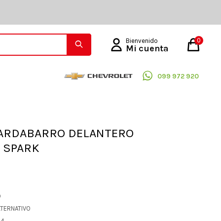
0
099 972 920
ARDABARRO DELANTERO
 SPARK
O
LTERNATIVO
24