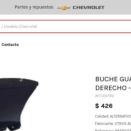
Contacto
BUCHE GU
DERECHO -
130790
$
426
Calidad: ALTERNATIV
Fabricante: OTROS A
Referencia: 965907