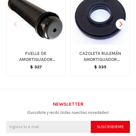
FUELLE DE
CAZOLETA RULEMÁN
AMORTIGUADOR
AMORTIGUADOR
TRASERO - AVEO
DELANTERO - N300
$
327
$
335
NEWSLETTER
¡Suscribite y recibí todas nuestras novedades!
SUSCRIBIRME