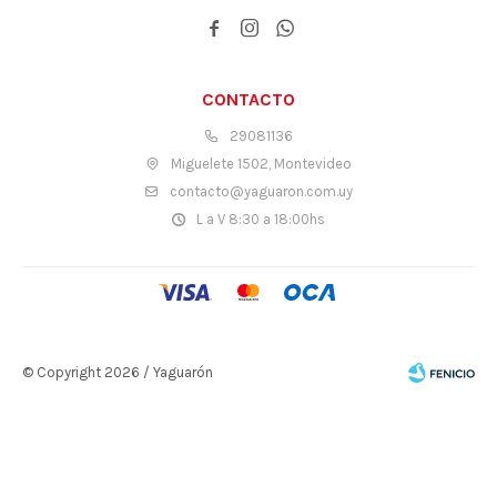



CONTACTO
29081136
Miguelete 1502, Montevideo
contacto@yaguaron.com.uy
L a V 8:30 a 18:00hs
© Copyright 2026 / Yaguarón