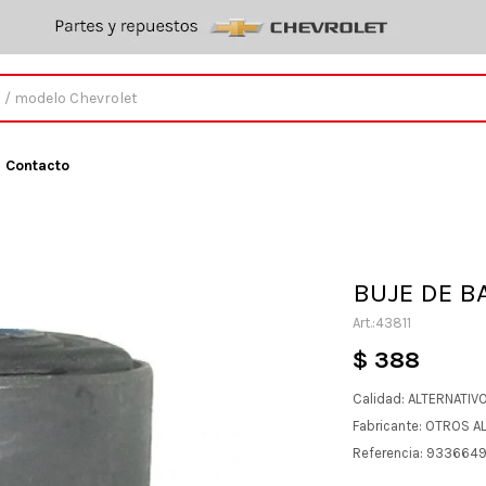
Contacto
BUJE DE B
43811
$
388
Calidad: ALTERNATIV
Fabricante: OTROS A
Referencia: 933664