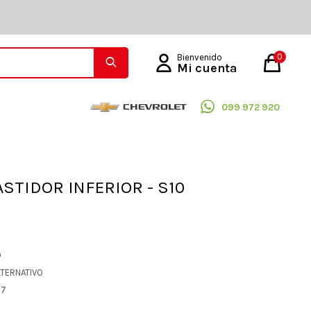
0
099 972 920
ASTIDOR INFERIOR - S10
O
LTERNATIVO
97