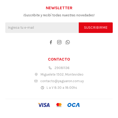
NEWSLETTER
¡Suscribite y recibí todas nuestras novedades!
SUSCRIBIRME



CONTACTO
29081136
Miguelete 1502, Montevideo
contacto@yaguaron.com.uy
L a V 8:30 a 18:00hs