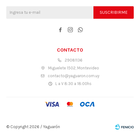
SUSCRIBIRME



CONTACTO
29081136
Miguelete 1502, Montevideo
contacto@yaguaron.com.uy
L a V 8:30 a 18:00hs
© Copyright 2026 / Yaguarón