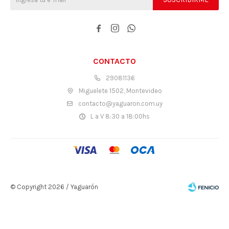



CONTACTO
29081136
Miguelete 1502, Montevideo
contacto@yaguaron.com.uy
L a V 8:30 a 18:00hs
© Copyright 2026 / Yaguarón