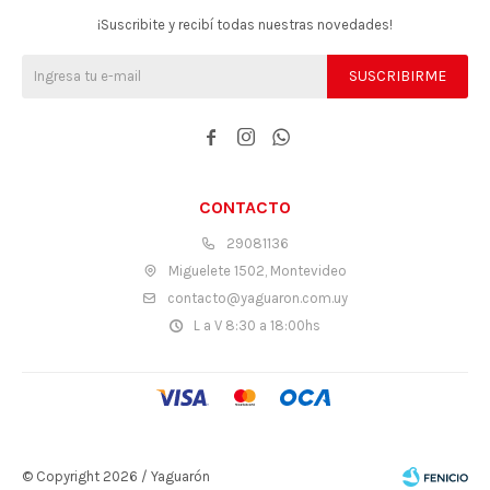
¡Suscribite y recibí todas nuestras novedades!
SUSCRIBIRME



CONTACTO
29081136
Miguelete 1502, Montevideo
contacto@yaguaron.com.uy
L a V 8:30 a 18:00hs
© Copyright 2026 / Yaguarón