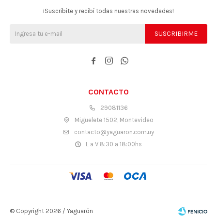
¡Suscribite y recibí todas nuestras novedades!
SUSCRIBIRME



CONTACTO
29081136
Miguelete 1502, Montevideo
contacto@yaguaron.com.uy
L a V 8:30 a 18:00hs
© Copyright 2026 / Yaguarón