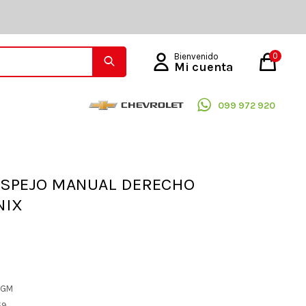
0
099 972 920
ESPEJO MANUAL DERECHO
NIX
L GM
59