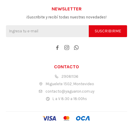
NEWSLETTER
¡Suscribite y recibí todas nuestras novedades!
SUSCRIBIRME



CONTACTO
29081136
Miguelete 1502, Montevideo
contacto@yaguaron.com.uy
L a V 8:30 a 18:00hs