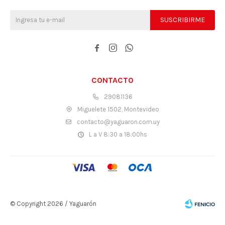
SUSCRIBIRME



CONTACTO
29081136
Miguelete 1502, Montevideo
contacto@yaguaron.com.uy
L a V 8:30 a 18:00hs
© Copyright 2026 / Yaguarón