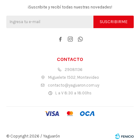
¡Suscribite y recibí todas nuestras novedades!
SUSCRIBIRME



CONTACTO
29081136
Miguelete 1502, Montevideo
contacto@yaguaron.com.uy
L a V 8:30 a 18:00hs
© Copyright 2026 / Yaguarón