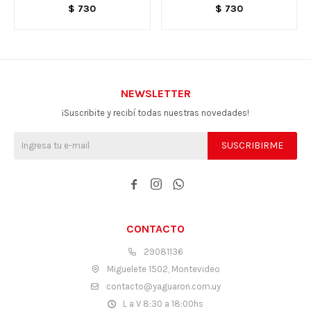
$
730
$
730
NEWSLETTER
¡Suscribite y recibí todas nuestras novedades!
SUSCRIBIRME



CONTACTO
29081136
Miguelete 1502, Montevideo
contacto@yaguaron.com.uy
L a V 8:30 a 18:00hs