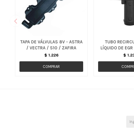
TAPA DE VÁLVULAS 8V - ASTRA
TUBO RECIRC
/ VECTRA / S10 / ZAFIRA
LÍQUIDO DE EGR
S10
$
1.226
$
1.2