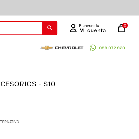
0
099 972 920
CESORIOS - S10
O
LTERNATIVO
4