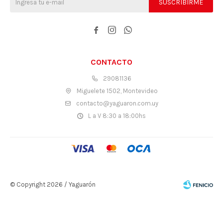
SUSCRIBIRME



CONTACTO
29081136
Miguelete 1502, Montevideo
contacto@yaguaron.com.uy
L a V 8:30 a 18:00hs
© Copyright 2026 / Yaguarón