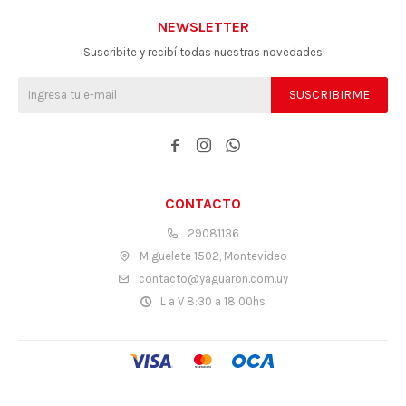
NEWSLETTER
¡Suscribite y recibí todas nuestras novedades!
SUSCRIBIRME



CONTACTO
29081136
Miguelete 1502, Montevideo
contacto@yaguaron.com.uy
L a V 8:30 a 18:00hs