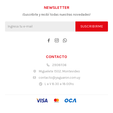
NEWSLETTER
¡Suscribite y recibí todas nuestras novedades!
SUSCRIBIRME



CONTACTO
29081136
Miguelete 1502, Montevideo
contacto@yaguaron.com.uy
L a V 8:30 a 18:00hs