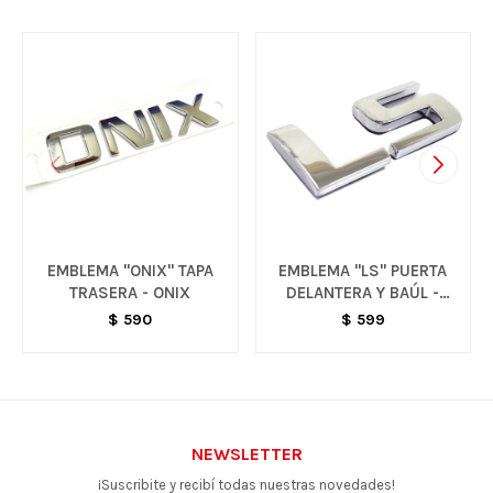
EMBLEMA "ONIX" TAPA
EMBLEMA "LS" PUERTA
TRASERA - ONIX
DELANTERA Y BAÚL -
VARIOS MODELOS
$
590
$
599
NEWSLETTER
¡Suscribite y recibí todas nuestras novedades!