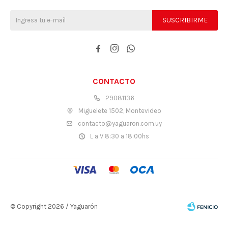
SUSCRIBIRME



CONTACTO
29081136
Miguelete 1502, Montevideo
contacto@yaguaron.com.uy
L a V 8:30 a 18:00hs
© Copyright 2026 / Yaguarón