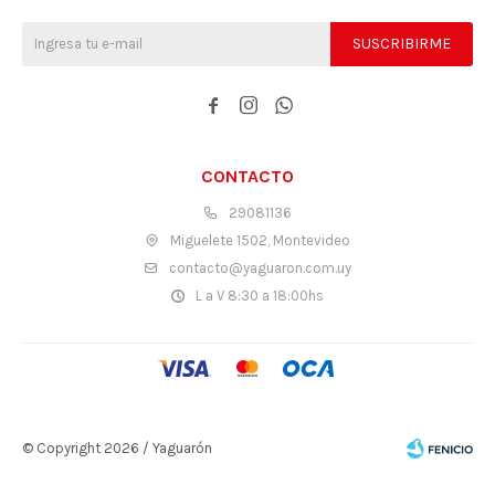
SUSCRIBIRME



CONTACTO
29081136
Miguelete 1502, Montevideo
contacto@yaguaron.com.uy
L a V 8:30 a 18:00hs
© Copyright 2026 / Yaguarón