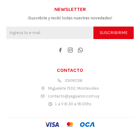
NEWSLETTER
¡Suscribite y recibí todas nuestras novedades!
SUSCRIBIRME



CONTACTO
29081136
Miguelete 1502, Montevideo
contacto@yaguaron.com.uy
L a V 8:30 a 18:00hs