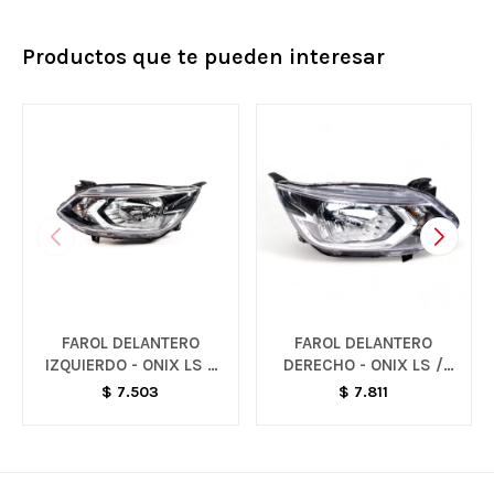
Productos que te pueden interesar
FAROL DELANTERO
FAROL DELANTERO
IZQUIERDO - ONIX LS /
DERECHO - ONIX LS /
ONIX LT
ONIX LT
$
7.503
$
7.811