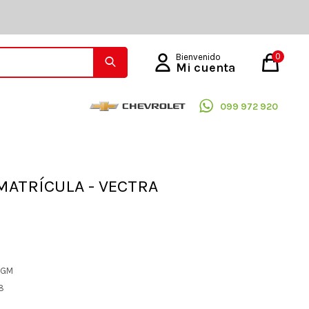
0
099 972 920
MATRÍCULA - VECTRA
L GM
68