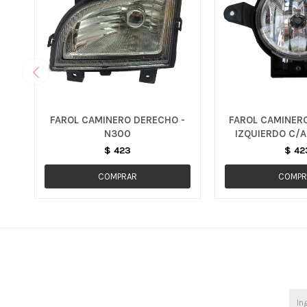
FAROL CAMINERO DERECHO -
FAROL CAMINER
N300
IZQUIERDO C/A
SPARK
$
423
$
42