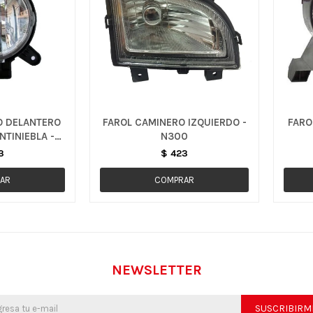
O DELANTERO
FAROL CAMINERO IZQUIERDO -
FARO
NTINIEBLA -
N300
 GT
3
$
423
NEWSLETTER
SUSCRIBIRM