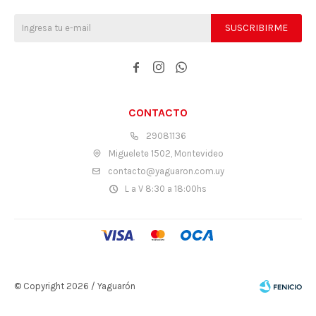
SUSCRIBIRME



CONTACTO
29081136
Miguelete 1502, Montevideo
contacto@yaguaron.com.uy
L a V 8:30 a 18:00hs
© Copyright 2026 / Yaguarón