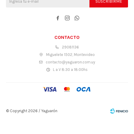
SUSCRIBIRME



CONTACTO
29081136
Miguelete 1502, Montevideo
contacto@yaguaron.com.uy
L a V 8:30 a 18:00hs
© Copyright 2026 / Yaguarón