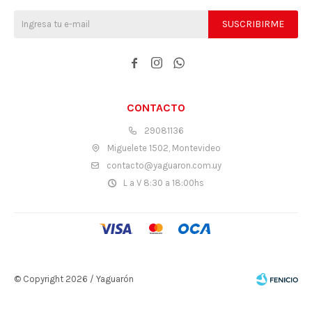
SUSCRIBIRME



CONTACTO
29081136
Miguelete 1502, Montevideo
contacto@yaguaron.com.uy
L a V 8:30 a 18:00hs
© Copyright 2026 / Yaguarón