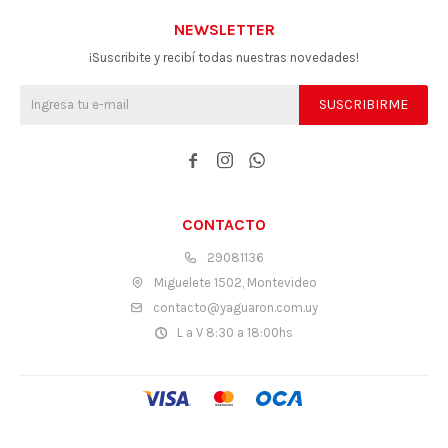
NEWSLETTER
¡Suscribite y recibí todas nuestras novedades!
SUSCRIBIRME



CONTACTO
29081136
Miguelete 1502, Montevideo
contacto@yaguaron.com.uy
L a V 8:30 a 18:00hs