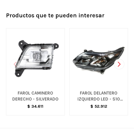
Productos que te pueden interesar
FAROL CAMINERO
FAROL DELANTERO
DERECHO - SILVERADO
IZQUIERDO LED - S10
LTZ
$
34.611
$
52.912