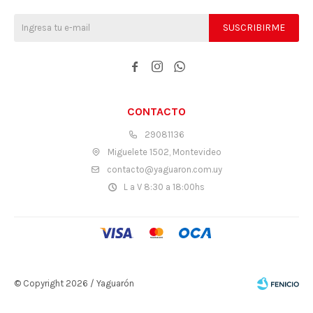
SUSCRIBIRME



CONTACTO
29081136
Miguelete 1502, Montevideo
contacto@yaguaron.com.uy
L a V 8:30 a 18:00hs
© Copyright 2026 / Yaguarón