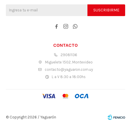
SUSCRIBIRME



CONTACTO
29081136
Miguelete 1502, Montevideo
contacto@yaguaron.com.uy
L a V 8:30 a 18:00hs
© Copyright 2026 / Yaguarón