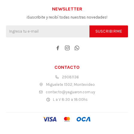
NEWSLETTER
¡Suscribite y recibí todas nuestras novedades!
SUSCRIBIRME



CONTACTO
29081136
Miguelete 1502, Montevideo
contacto@yaguaron.com.uy
L a V 8:30 a 18:00hs