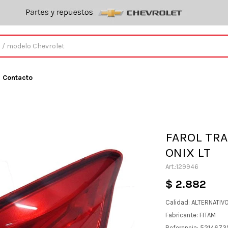
Contacto
FAROL TR
ONIX LT
129946
$
2.882
Calidad: ALTERNATIV
Fabricante: FITAM
Referencia: 5214673