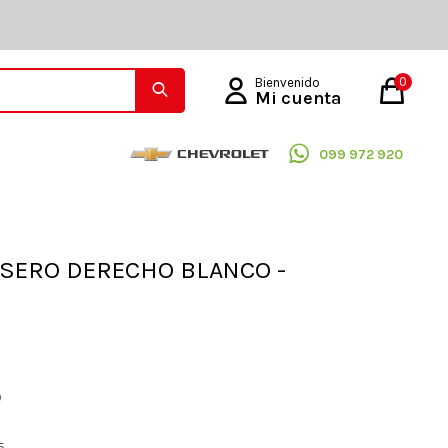
0
099 972 920
ASERO DERECHO BLANCO -
O
5