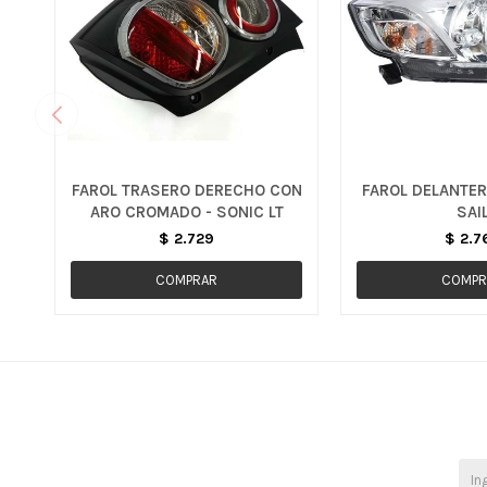
FAROL TRASERO DERECHO CON
FAROL DELANTER
ARO CROMADO - SONIC LT
SAI
$
2.729
$
2.7