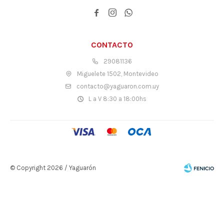



CONTACTO
29081136
Miguelete 1502, Montevideo
contacto@yaguaron.com.uy
L a V 8:30 a 18:00hs
© Copyright 2026 / Yaguarón