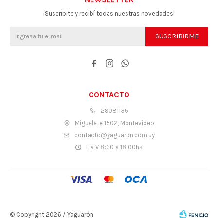
¡Suscribite y recibí todas nuestras novedades!
SUSCRIBIRME



CONTACTO
29081136
Miguelete 1502, Montevideo
contacto@yaguaron.com.uy
L a V 8:30 a 18:00hs
© Copyright 2026 / Yaguarón