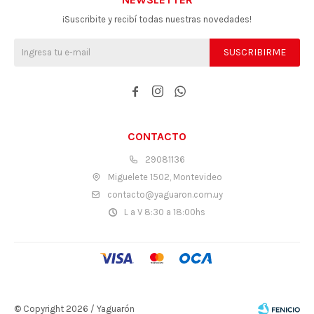
¡Suscribite y recibí todas nuestras novedades!
SUSCRIBIRME



CONTACTO
29081136
Miguelete 1502, Montevideo
contacto@yaguaron.com.uy
L a V 8:30 a 18:00hs
© Copyright 2026 / Yaguarón